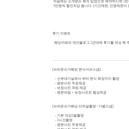
처음에는 소개받는 분의 입장으로 예약하시면 5만
5만원씩 할인차감 됩니다. (기간제한, 인원제한이 
후기 이벤트
웨딩카페와 개인블로그 2군데에 후기를 작성 해 주시
[브라운슈가웨딩 본식서브스냅]
- 신부대기실에서 부터 본식 퇴장까지 촬영
- 원본사진 무료제공
- 보정사진 30장 제공
- 원본파일 + 보정사진은 웹상제공
[브라운슈가웨딩 리허설촬영 / 가봉스냅]
- 기본 의상2벌촬영
- 2시간촬영
- 원본사진 무료제공