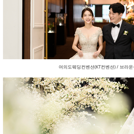
여의도웨딩컨벤션(KT컨벤션) / 브라