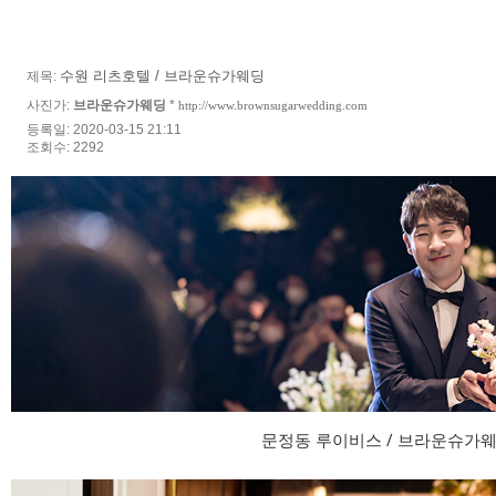
수원 리츠호텔 / 브라운슈가웨딩
제목:
사진가:
브라운슈가웨딩
*
http://www.brownsugarwedding.com
등록일: 2020-03-15 21:11
조회수: 2292
문정동 루이비스 / 브라운슈가